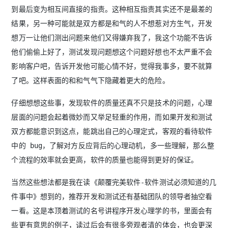
到最后变为相互间直接的指责。这种相互指责其实还不是最差的
结果，另一种可能就是双方都是和气的人不想惹对方生气，开发
想万一让他们测出问题来他们又得嫌弃我了，我这个功能不告诉
他们偷偷上好了，测试发现问题想这个问题好想也不太严重不会
影响客户吧，告诉开发他可能心情不好，觉得我事多，要不就算
了吧。这样表面的和和气气下隐藏着更大的危险。
仔细想想这些事，发现软件的质量还真不只是技术的问题，心理
层面的问题会起着微妙而又举足轻重的作用，而如果开发和测试
双方都能意识到这点，能跳出自己的心理定式，客观的看待软件
中的 bug，了解对方反应背后的心理动机，多一些理解，那么整
个流程的效率就会更高，软件的质量也能得到更好的保证。
当然这些想法都是我在读《颠覆完美软件-软件测试必须知道的几
件事中》想到的，推荐开发和测试还有基础团队的领导者抽空看
一看。这是本顶着测试的名号讲程序开发心理学的书，里面会有
些更有意思的例子，读过后会有很多旁观者清的体会，也会更深