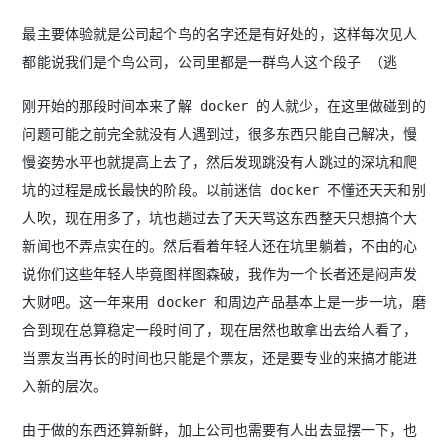
最主要体验就是公司起个鸟的名字还是有好处的，这样每次见人
都能说我们是个鸟公司，公司里都是一群鸟人这个段子 （逃
刚开始的那段时间本来了解 docker 的人就少，在这里做碰到的
问题可能之前完全就没有人遇到过，很多东西只能自己解决，慢
慢姿势水平也就提高上去了，然后发现跳没有人跳过的深坑和爬
坑的过程是成长最快的阶段。以前迷信 docker 不懂还天天和别
人吹，现在用多了，坑也趟过去了天天骂这东西整天只想搞个大
新闻也不弄点实在的。然后看着年轻人还在坑里躺着，不由的心
说你们这些年轻人毕竟图样图森破，我作为一个长者还是闷声发
大财吧。这一年来用 docker 和周边产品基本上是一步一坑，磨
合到现在总算稳定一段时间了，现在居然也敢拿出去给人看了，
当票友当再长的时间也只能是个票友，还是要专业的来搞才能进
入新的层次。
由于做的东西还算新鲜，加上公司也需要有人出去显摆一下，也