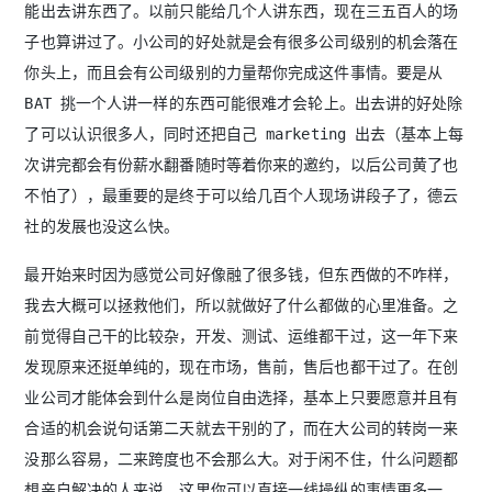
能出去讲东西了。以前只能给几个人讲东西，现在三五百人的场
子也算讲过了。小公司的好处就是会有很多公司级别的机会落在
你头上，而且会有公司级别的力量帮你完成这件事情。要是从
BAT 挑一个人讲一样的东西可能很难才会轮上。出去讲的好处除
了可以认识很多人，同时还把自己 marketing 出去（基本上每
次讲完都会有份薪水翻番随时等着你来的邀约，以后公司黄了也
不怕了），最重要的是终于可以给几百个人现场讲段子了，德云
社的发展也没这么快。
最开始来时因为感觉公司好像融了很多钱，但东西做的不咋样，
我去大概可以拯救他们，所以就做好了什么都做的心里准备。之
前觉得自己干的比较杂，开发、测试、运维都干过，这一年下来
发现原来还挺单纯的，现在市场，售前，售后也都干过了。在创
业公司才能体会到什么是岗位自由选择，基本上只要愿意并且有
合适的机会说句话第二天就去干别的了，而在大公司的转岗一来
没那么容易，二来跨度也不会那么大。对于闲不住，什么问题都
想亲自解决的人来说，这里你可以直接一线操纵的事情更多一