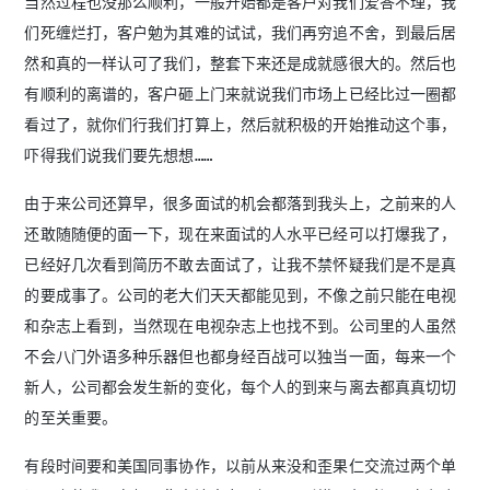
当然过程也没那么顺利，一般开始都是客户对我们爱答不理，我
们死缠烂打，客户勉为其难的试试，我们再穷追不舍，到最后居
然和真的一样认可了我们，整套下来还是成就感很大的。然后也
有顺利的离谱的，客户砸上门来就说我们市场上已经比过一圈都
看过了，就你们行我们打算上，然后就积极的开始推动这个事，
吓得我们说我们要先想想……
由于来公司还算早，很多面试的机会都落到我头上，之前来的人
还敢随随便的面一下，现在来面试的人水平已经可以打爆我了，
已经好几次看到简历不敢去面试了，让我不禁怀疑我们是不是真
的要成事了。公司的老大们天天都能见到，不像之前只能在电视
和杂志上看到，当然现在电视杂志上也找不到。公司里的人虽然
不会八门外语多种乐器但也都身经百战可以独当一面，每来一个
新人，公司都会发生新的变化，每个人的到来与离去都真真切切
的至关重要。
有段时间要和美国同事协作，以前从来没和歪果仁交流过两个单