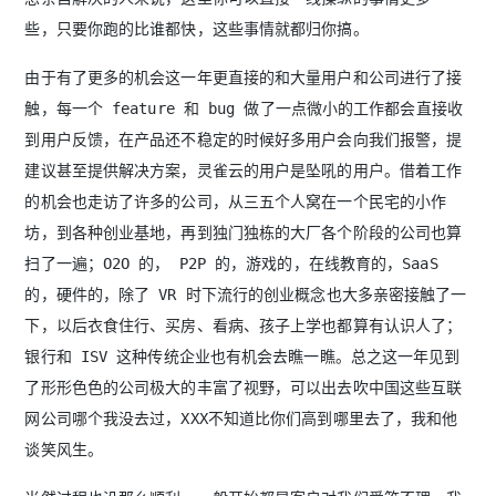
些，只要你跑的比谁都快，这些事情就都归你搞。
由于有了更多的机会这一年更直接的和大量用户和公司进行了接
触，每一个 feature 和 bug 做了一点微小的工作都会直接收
到用户反馈，在产品还不稳定的时候好多用户会向我们报警，提
建议甚至提供解决方案，灵雀云的用户是坠吼的用户。借着工作
的机会也走访了许多的公司，从三五个人窝在一个民宅的小作
坊，到各种创业基地，再到独门独栋的大厂各个阶段的公司也算
扫了一遍；O2O 的， P2P 的，游戏的，在线教育的，SaaS
的，硬件的，除了 VR 时下流行的创业概念也大多亲密接触了一
下，以后衣食住行、买房、看病、孩子上学也都算有认识人了；
银行和 ISV 这种传统企业也有机会去瞧一瞧。总之这一年见到
了形形色色的公司极大的丰富了视野，可以出去吹中国这些互联
网公司哪个我没去过，XXX不知道比你们高到哪里去了，我和他
谈笑风生。