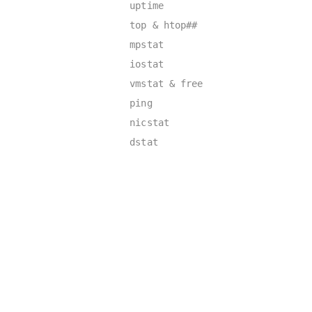
uptime
top & htop##
mpstat
iostat
vmstat & free
ping
nicstat
dstat