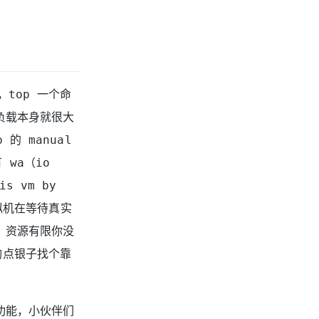
top 一个命
统负载本身就很大
的 manual
wa（io
s vm by
虚拟机在等待真实
U 资源有限你没
掏点银子找个靠
的功能，小伙伴们