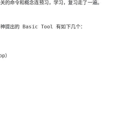
相关的命令和概念连预习，学习，复习走了一遍。
提出的 Basic Tool 有如下几个：
op）