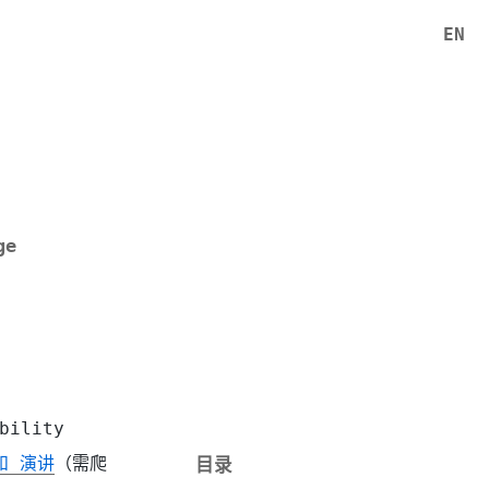
EN
ge
bility
和 演讲
（需爬
目录