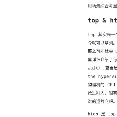
用场景综合考
top & h
top 其实是
令就可以拿到。
那么可能就会卡
里详细介绍了每
wait）,查看是
the hyp
物理机的 CP
抢过别人，很
谱的运营商吧
htop 是 