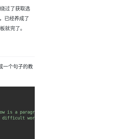
么绕过了获取选
误，已经养成了
板就完了。
生成一个句子的教
ow is a paragraph in English. "
 +
 difficult words and phrases from the source paragraph,