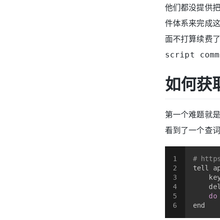
他们都没提供把
件体系来完成这
面不打算续费了。
script 
如何获
第一个难题就
看到了一个查
1
# http
2
tell a
3
    ke
4
    de
5
do
6
end