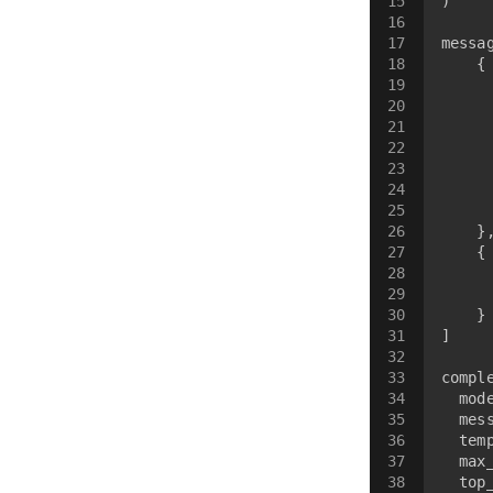
15
)
16
17
messa
18
    {
19
20
21
22
23
24
25
26
    }
27
    {
28
29
30
    }
31
]
32
33
compl
34
  mod
35
  mes
36
  tem
37
  max
38
  top