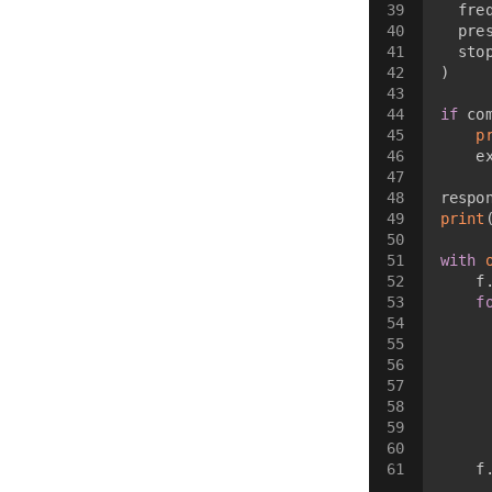
39
  fre
40
  pre
41
  sto
42
)
43
44
if
 co
45
p
46
    e
47
48
respo
49
print
50
51
with
52
    f
53
f
54
55
56
57
58
59
     
60
     
61
    f