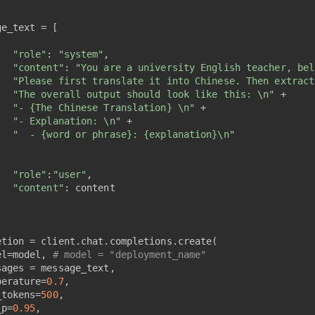
ge_text = [
"role"
: 
"system"
,
"content"
: 
"You are a university English teacher, bel
"Please first translate it into Chinese. Then extract
"The overall output should look like this: \n"
 +
"- {The Chinese Translation} \n"
 +
"- Explanation: \n"
 +
"  - {word or phrase}: {explanation}\n"
,
"role"
:
"user"
,
"content"
: content
etion = client.chat.completions.create(
el=model, 
# model = "deployment_name"
sages = message_text,
perature=
0.7
,
_tokens=
500
,
_p=
0.95
,