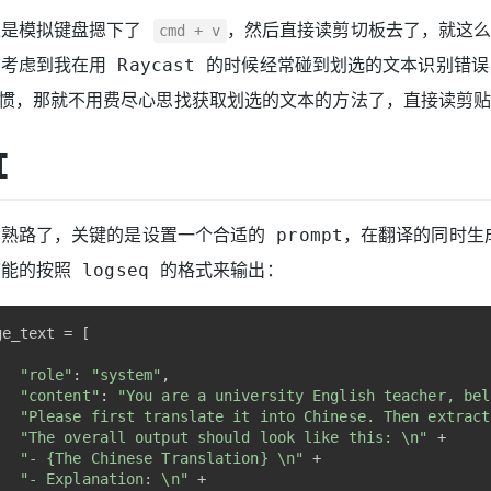
上是模拟键盘摁下了
，然后直接读剪切板去了，就这
cmd + v
考虑到我在用 Raycast 的时候经常碰到划选的文本识别错
惯，那就不用费尽心思找获取划选的文本的方法了，直接读剪贴
I
熟路了，关键的是设置一个合适的 prompt，在翻译的同时
能的按照 logseq 的格式来输出：
ge_text = [
"role"
: 
"system"
,
"content"
: 
"You are a university English teacher, bel
"Please first translate it into Chinese. Then extract
"The overall output should look like this: \n"
 +
"- {The Chinese Translation} \n"
 +
"- Explanation: \n"
 +