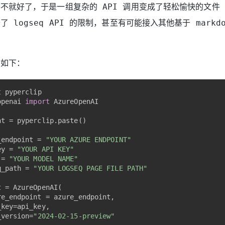
不就好了，于是一组复杂的 API 调用变成了轻松愉快的文件 a
 logseq API 的限制，甚至有可能接入其他基于 markd
码如下：
t
 pyperclip
openai 
import
 AzureOpenAI
nt = pyperclip.paste()
_endpoint = 
"YOUR AZURE ENDPOINT"
ey = 
"YOUR API KEY"
 = 
"YOUR MODEL NAME"
q_path = 
"YOUR LOGSEQ PAGE FILE PATH"
t = AzureOpenAI(
re_endpoint = azure_endpoint,
_key=api_key,
_version=
"2024-02-15-preview"