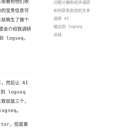
当需要把他们收
问题分解和初步调研
询的宝贵信息可
如何获取划选的文本
调用 AI
是就萌生了做个
输出到 logseq
里会介绍我调研
总结
logseq，
，然后让 AI
 logseq
大致就是三个，
ogseq。
ator，但是第