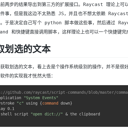
前两步的结果导出到第三方的扩展接口。Raycast 理论上可
件事，但是我这边不太熟悉 JS，并且也不想太依赖 Raycast
于是决定自己写个 python 脚本做这些事，然后通过 Rayc
command 和快捷键直接调用脚本，这样理论上也可以一个快捷键
取划选的文本
是获取划选的文本，看上去是个操作系统级别的操作，并不是很
词软件的实现我才恍然大悟：
s://github.com/raycast/script-commands/blob/master/comma
pplication 
"System Events"
ystroke 
"c"
 using {
command
 down}
lay 0.1
 shell script 
"open dict://"
 & the clipboard