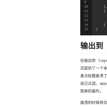
9
10
    }
11
    {
12
13
14
    }
15
]
输出到 
在输出到 log
式提供了一个本地
差点给整崩溃了，
自己过滤。app
简单的操作。
崩溃的时候转念一