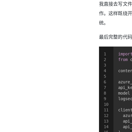
我直接去写文件
作。这样既绕开了
统。
最后完整的代
1
impor
2
from
 
3
4
conte
5
6
azure
7
api_k
8
model
9
logse
10
11
clien
12
  azu
13
  api
14
  api