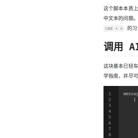
这个脚本本质
中文本的问题。
的习
cmd + v
调用 A
这块基本已轻车
学指南，并尽可
1
messa
2
    {
3
4
5
6
7
8