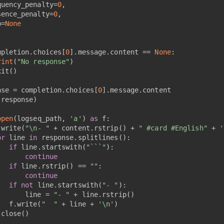
quency_penalty=
0
,
sence_penalty=
0
,
p=
None
mpletion.choices[
0
].message.content == 
None
:
rint
(
"No response"
)
xit()
nse = completion.choices[
0
].message.content
(response)
open
(logseq_path, 
'a'
) 
as
 f:
.write(
"\n- "
 + content.rstrip() + 
" #card #English"
 + 
'
or
 line 
in
 response.splitlines():
if
 line.startswith(
"```"
):
continue
if
 line.rstrip() == 
""
:
continue
if
not
 line.startswith(
"- "
):
       line = 
"- "
 + line.rstrip()
   f.write(
"  "
 + line + 
'\n'
)
.close()