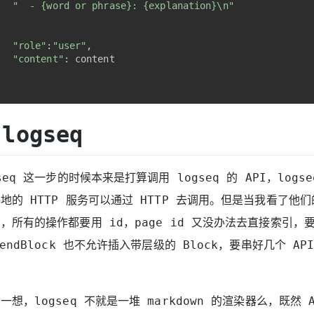
"  - {word or phrase}: {explanation}\n"
,
"role"
:
"user"
,
"content"
: content
logseq
seq 这一步的时候本来是打算调用 logseq 的 API，logs
的 HTTP 服务可以通过 HTTP 去调用。但是当我看了他们的
所有的操作都要用 id，page id 又没办法去直接索引，要 
endBlock 也不允许插入带层级的 Block，要串好几个 A
想，logseq 不就是一堆 markdown 的渲染器么，既然 