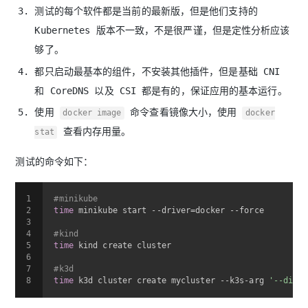
测试的每个软件都是当前的最新版，但是他们支持的
Kubernetes 版本不一致，不是很严谨，但是定性分析应该
够了。
都只启动最基本的组件，不安装其他插件，但是基础 CNI
和 CoreDNS 以及 CSI 都是有的，保证应用的基本运行。
使用
命令查看镜像大小，使用
docker image
docker
查看内存用量。
stat
测试的命令如下：
1
#minikube
2
time
 minikube start --driver=docker --force
3
4
#kind
5
time
 kind create cluster
6
7
#k3d
8
time
 k3d cluster create mycluster --k3s-arg 
'--disab