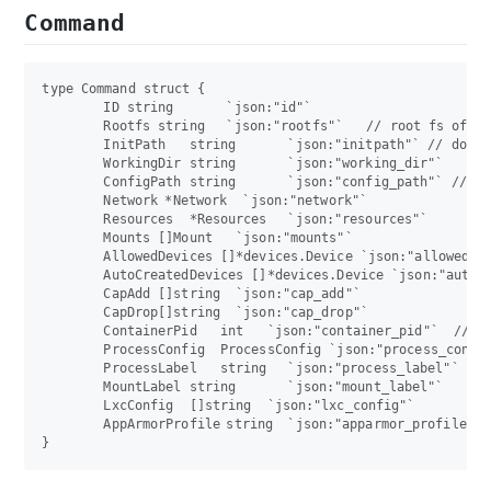
Command
type Command struct {

	ID string	`json:"id"`

	Rootfs string	`json:"rootfs"`   // root fs of the container

	InitPath   string	`json:"initpath"` // dockerinit

	WorkingDir string	`json:"working_dir"`

	ConfigPath string	`json:"config_path"` // this should be able to be removed when the lxc template is moved into the driver

	Network	*Network  `json:"network"`

	Resources  *Resources	`json:"resources"`

	Mounts []Mount   `json:"mounts"`

	AllowedDevices []*devices.Device `json:"allowed_devices"`

	AutoCreatedDevices []*devices.Device `json:"autocreated_devices"`

	CapAdd []string  `json:"cap_add"`

	CapDrop[]string  `json:"cap_drop"`

	ContainerPid   int   `json:"container_pid"`  // the pid for the process inside a container

	ProcessConfig  ProcessConfig `json:"process_config"` // Describes the init process of the container.

	ProcessLabel   string	`json:"process_label"`

	MountLabel string	`json:"mount_label"`

	LxcConfig  []string  `json:"lxc_config"`

	AppArmorProfile	string	`json:"apparmor_profile"`
