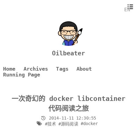
准备工作
EN
container
driver
Command
Exec
总结
Oilbeater
Home
Archives
Tags
About
Running Page
一次奇幻的 docker libcontainer
代码阅读之旅
2014-11-11 12:30:55
#docker
#技术
#源码阅读