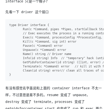
interface 只是一个幌子？
先看一下 driver 这个接口
type Driver interface {

	Run(c *Command, pipes *Pipes, startCallback StartCallback) (int, error) // Run executes the process and blocks until the process exits and returns the exit code

	// Exec executes the process in a running container, blocks until the process exits and returns the exit code

	Exec(c *Command, processConfig *ProcessConfig, pipes *Pipes, startCallback StartCallback) (int, error)

	Kill(c *Command, sig int) error

	Pause(c *Command) error

	Unpause(c *Command) error

	Name() string // Driver name

	Info(id string) Info  // "temporary" hack (until we move state from core to plugins)

	GetPidsForContainer(id string) ([]int, error) // Returns a list of pids for the given container.

	Terminate(c *Command) error   // kill it with fire

	Clean(id string) error// clean all traces of container exec

有没有感觉名字虽说和上面的 container interface 不太一
样，不过意思是差不多的。resume 变成了 unpause，
destroy 变成了 terminate，processes 变成了
getpidsforcontainer,start 也变成了 run 和 exec 两个