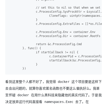
		// set this to nil so that when we set the clone flags anything else is reset

		c.ProcessConfig.SysProcAttr = &syscall.SysProcAttr{

			Cloneflags: uintptr(namespaces.GetNamespaceFlags(container.Namespaces)),

		}

		c.ProcessConfig.ExtraFiles = []*os.File{child}

		c.ProcessConfig.Env = container.Env

		c.ProcessConfig.Dir = container.RootFs

		return &c.ProcessConfig.Cmd

	}, func() {

		if startCallback != nil {

			c.ContainerPid = c.ProcessConfig.Process.Pid

			startCallback(&c.ProcessConfig, c.ContainerPid)

		}

看到这里整个人都不好了，我觉得 docker 这个项目要是这样下
去会出问题的，就算你喜欢匿名函数也不要这么偏执好么。我甚
至怀疑 docker 在用什么黑科技来隐藏他的真实代码了。于是我
决定放弃这行代码直接看 namespaces.Exec 去了。在