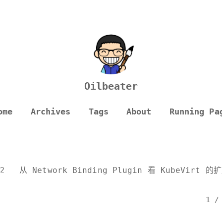
Oilbeater
ome
Archives
Tags
About
Running Pa
t
2
从 Network Binding Plugin 看 KubeVirt 
1 /