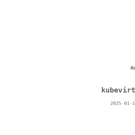
H
kubevir
2025-01-1