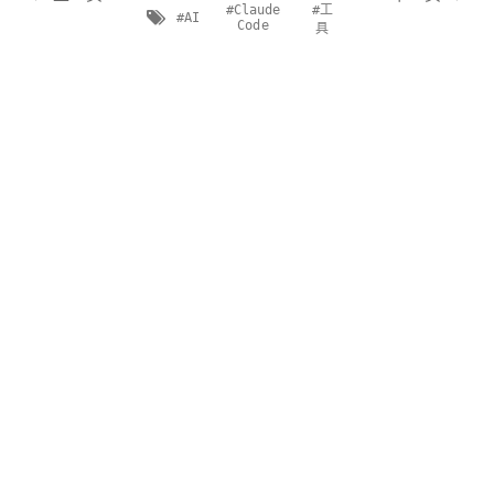
#Claude
#工
#AI
Code
具