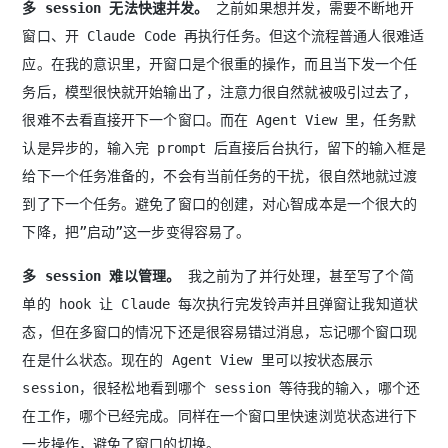
多 session 无法快速并发。
之前如果想并发，需要不断地开
窗口、开 Claude Code 再执行任务。但这个流程普通人很难适
应。在我的意识里，开窗口是个很重的操作，而且当下发一个任
务后，模型很快就开始输出了，注意力很自然就被吸引过去了，
很难不去看直接开下一个窗口。而在 Agent View 里，任务默
认是异步的，输入完 prompt 后直接后台执行，留下的输入框是
给下一个任务准备的，不会有当前任务的干扰，很自然地就过渡
到了下一个任务。避免了窗口的创建，对心智成本是一个很大的
下降，把”启动”这一步变得容易了。
多 session 难以管理。
我之前为了并行处理，甚至写了个简
单的 hook 让 Claude 每次执行完发铃声并且弹窗让我知道状
态，但在多窗口的情况下还是很容易错过消息，忘记哪个窗口现
在是什么状态。现在的 Agent View 里可以按状态展示
session，很轻松地看到哪个 session 等待我的输入，哪个还
在工作，哪个已经完成。同样在一个窗口里快速浏览状态进行下
一步操作，避免了窗口的切换。