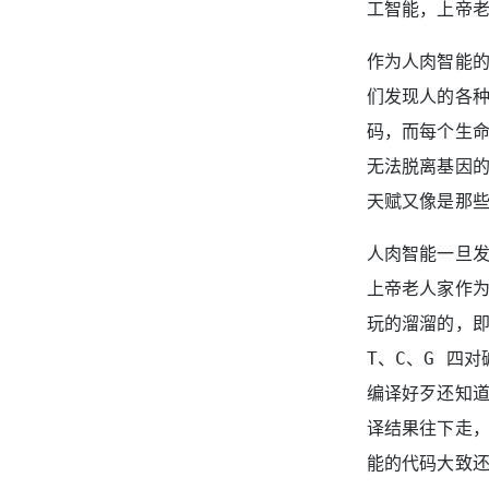
工智能，上帝老
作为人肉智能
们发现人的各
码，而每个生
无法脱离基因的
天赋又像是那
人肉智能一旦发
上帝老人家作
玩的溜溜的，即
T、C、G 四
编译好歹还知道
译结果往下走
能的代码大致还