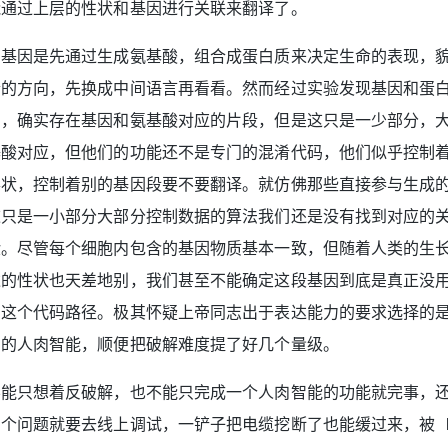
能通过上层的性状和基因进行关联来翻译了。
了基因是先通过生成氨基酸，组合成蛋白质来决定生命的表现，
合的方向，先换成中间语言再看看。然而经过实验发现基因和蛋
系，确实存在基因和氨基酸对应的片段，但是这只是一少部分，
基酸对应，但他们的功能还不是专门的混淆代码，他们似乎控制
形状，控制着别的基因段要不要翻译。就仿佛那些直接参与生成
这只是一小部分大部分控制数据的算法我们还是没有找到对应的
验。尽管每个细胞内包含的基因物质基本一致，但随着人类的生
达的性状也天差地别，我们甚至不能确定这段基因到底是真正没
到这个代码路径。极其怀疑上帝同志出于表达能力的要求选择的
写的人肉智能，顺便把破解难度提了好几个量级。
不能只想着反破解，也不能只完成一个人肉智能的功能就完事，
个问题就要去线上调试，一铲子把电缆挖断了也能缓过来，被 D