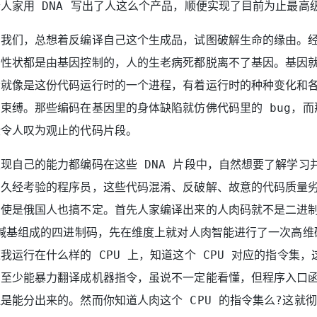
人家用 DNA 写出了人这么个产品，顺便实现了目前为止最高
的我们，总想着反编译自己这个生成品，试图破解生命的缘由。
种性状都是由基因控制的，人的生老病死都脱离不了基因。基因
命就像是这份代码运行时的一个进程，有着运行时的种种变化和
束缚。那些编码在基因里的身体缺陷就仿佛代码里的 bug，而
些令人叹为观止的代码片段。
现自己的能力都编码在这些 DNA 片段中，自然想要了解学习
为久经考验的程序员，这些代码混淆、反破解、故意的代码质量
使是俄国人也搞不定。首先人家编译出来的人肉码就不是二进制
对碱基组成的四进制码，先在维度上就对人肉智能进行了一次高维
我运行在什么样的 CPU 上，知道这个 CPU 对应的指令集
，至少能暴力翻译成机器指令，虽说不一定能看懂，但程序入口
是能分出来的。然而你知道人肉这个 CPU 的指令集么?这就