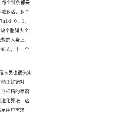
，每个链条都是
异地多活，多个
id 0，1，
样缺个胳膊少个
无数的人身上，
分布式，十一个
程序员也很头疼
可能正好错对
，这样错的靠谱
叫进化算法，这
满足用户需求