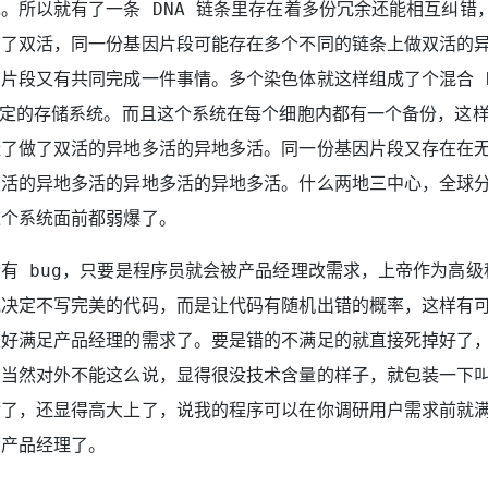
。所以就有了一条 DNA 链条里存在着多份冗余还能相互纠错
到了双活，同一份基因片段可能存在多个不同的链条上做双活的
片段又有共同完成一件事情。多个染色体就这样组成了个混合 Ra
稳定的存储系统。而且这个系统在每个细胞内都有一个备份，这
挂了做了双活的异地多活的异地多活。同一份基因片段又存在在
双活的异地多活的异地多活的异地多活。什么两地三中心，全球
这个系统面前都弱爆了。
有 bug，只要是程序员就会被产品经理改需求，上帝作为高级
他决定不写完美的代码，而是让代码有随机出错的概率，这样有
正好满足产品经理的需求了。要是错的不满足的就直接死掉好了
。当然对外不能这么说，显得很没技术含量的样子，就包装一下
活了，还显得高大上了，说我的程序可以在你调研用户需求前就
怕产品经理了。