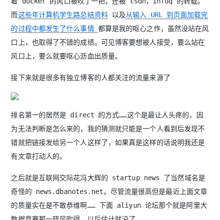
着 docker 的风口被吹了一把，还被 csdn，infoq 的转载。
而
这些年计算机学生路总结资料
以及
从输入 URL 到页面加载完
的过程中都发生了什么事情
都算是我的呕心之作，虽然没站在风
口上，也取得了不错的成绩。可见博客要想被人接受，要么站在
风口上，要么就要呕心沥血出质量。
接下来就是很多有独立博客的人都关注的流量来源了
排名第一的居然是 direct 的方式……这个是最让人头疼的，因
为无法判断是怎么来的，我的猜测就只能是一个人看到后发现不
错就把链接发给另一个人这样了，如果真是这样的话说明我还是
有文章打动人的。
之后就是互联网交际花冯大辉的 startup news 了当然域名是
奇怪的 news.dbanotes.net。尽管流量很高但是最近上面文章
的质量实在是不敢恭维啊…… 下面 aliyun 论坛那个就是阿里大
数据竞赛那一阵风吹得，以后估计就没了。