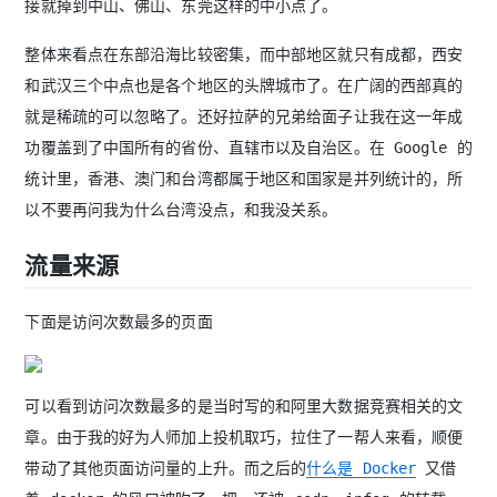
接就掉到中山、佛山、东莞这样的中小点了。
整体来看点在东部沿海比较密集，而中部地区就只有成都，西安
和武汉三个中点也是各个地区的头牌城市了。在广阔的西部真的
就是稀疏的可以忽略了。还好拉萨的兄弟给面子让我在这一年成
功覆盖到了中国所有的省份、直辖市以及自治区。在 Google 的
统计里，香港、澳门和台湾都属于地区和国家是并列统计的，所
以不要再问我为什么台湾没点，和我没关系。
流量来源
下面是访问次数最多的页面
可以看到访问次数最多的是当时写的和阿里大数据竞赛相关的文
章。由于我的好为人师加上投机取巧，拉住了一帮人来看，顺便
带动了其他页面访问量的上升。而之后的
什么是 Docker
又借