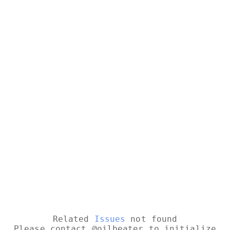
Related
Issues
not found
Please contact @oilbeater to initialize