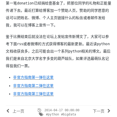
第一笔donation已经捐给壹基金了，把那位同学的礼物和正能量
传递下去。最近打算给博客加一个赞助人页，赞助的同学愿意的
话可以把姓名、微博、个人主页链接什么的私信或者邮件发给
我，我可以在博客上宣传一下。
鉴于比赛结束后就没法在论坛上发帖宣传新博文了，大家可以参
考下面rss或者微博的方式获得博客的最新更新。最近读python
文档收获良多，之后可能会出一个系列python相关的博文。最后
我们是来自北京大学名字多变的葫芦娃队，如果评选最萌队名记
得投我们一票。
非官方指南第一弹在这里
非官方指南第二弹在这里
非官方指南第三弹在这里
2014-04-17 00:00:00
上一页
下一页
#python
#bigdata